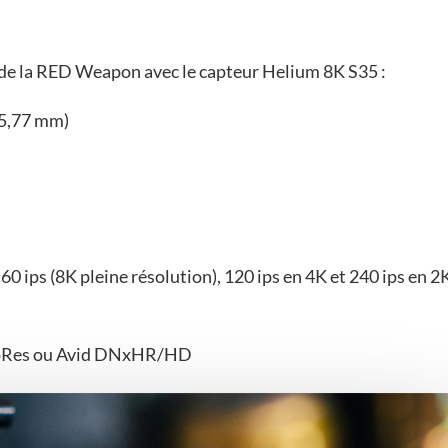
s de la RED Weapon avec le capteur Helium 8K S35 :
15,77 mm)
 60 ips (8K pleine résolution), 120 ips en 4K et 240 ips en 2
oRes ou Avid DNxHR/HD