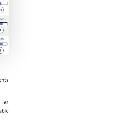
ents
 les
able