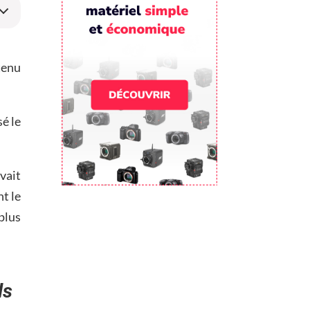
tenu
é le
vait
nt le
plus
ls