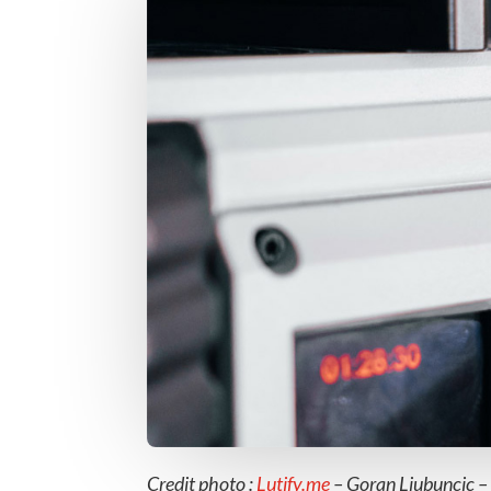
Credit photo :
Lutify.me
– Goran Ljubuncic –