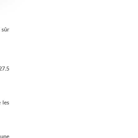
 sûr
27.5
 les
 une