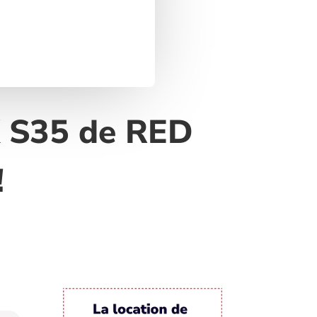
K S35 de RED
!